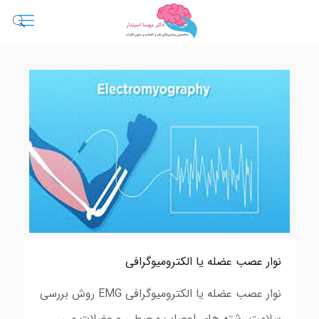
نوار عصب عضله يا الكتروميوگرافى
نوار عصب عضله یا الكترومیوگرافى EMG روش بررسى
سلامت رشته های اعصاب محیطى و عضلات مى