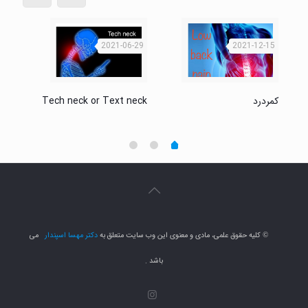
-21
2021-06-29
2021-12-15
نوار
Tech neck or Text neck
کمردرد
الكت
کلیه حقوق علمی، مادی و معنوی این وب سایت متعلق به
دکتر مهسا اسپندار
می
©
باشد .